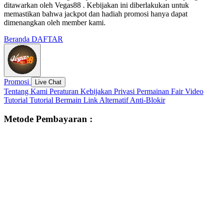
ditawarkan oleh Vegas88 . Kebijakan ini diberlakukan untuk
memastikan bahwa jackpot dan hadiah promosi hanya dapat
dimenangkan oleh member kami.
Beranda
DAFTAR
Promosi
Live Chat
Tentang Kami
Peraturan
Kebijakan Privasi
Permainan Fair
Video
Tutorial
Tutorial Bermain
Link Alternatif
Anti-Blokir
Metode Pembayaran :