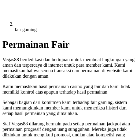
fair gaming
Permainan Fair
Vegas88 berdedikasi dan bertujuan untuk membuat lingkungan yang
aman dan terpercaya di internet untuk para member kami. Kami
memastikan bahwa semua transaksi dan permainan di website kami
dilakukan dengan aman.
Kami memastikan hasil permainan casino yang fair dan kami tidak
memiliki kontrol atas apapun terhadap hasil permainan.
Sebagai bagian dari komitmen kami terhadap fair gaming, sistem
kami memungkinkan member kami untuk memeriksa histori dari
setiap hasil permainan yang dimainkan.
Staf Vegas88 dilarang bermain pada setiap permainan jackpot atau
permainan progresif dengan uang sungguhan. Mereka juga tidak
diizinkan untuk mengikuti promosi, undian atau kompetisi yang