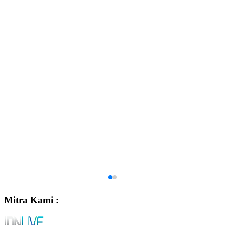
Mitra Kami :