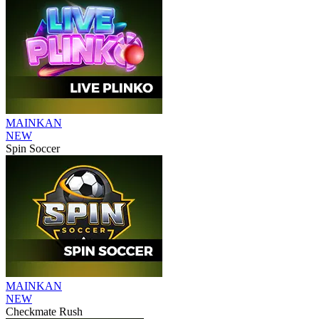
MAINKAN
NEW
Spin Soccer
MAINKAN
NEW
Checkmate Rush