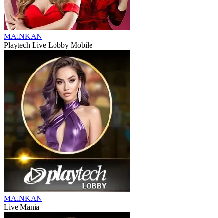
MAINKAN
Playtech Live Lobby Mobile
MAINKAN
Live Mania