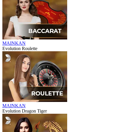
MAINKAN
Evolution Roulette
MAINKAN
Evolution Dragon Tiger