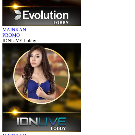
MAINKAN
PROMO
IDNLIVE Lobby