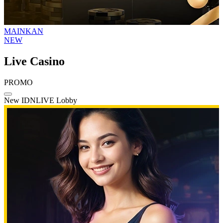
MAINKAN
NEW
Live Casino
PROMO
New IDNLIVE Lobby