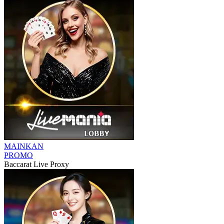
MAINKAN
PROMO
Baccarat Live Proxy