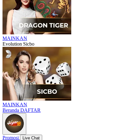
MAINKAN
Evolution Sicbo
MAINKAN
Beranda
DAFTAR
Promosi
Live Chat