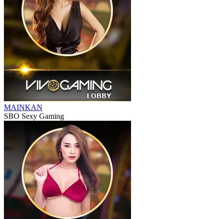
MAINKAN
SBO Sexy Gaming