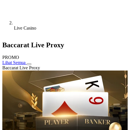
Live Casino
Baccarat Live Proxy
PROMO
Lihat Semua
Baccarat Live Proxy