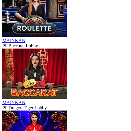
MAINKAN
PP Baccarat Lobby
MAINKAN
PP Dragon Tiger Lobby