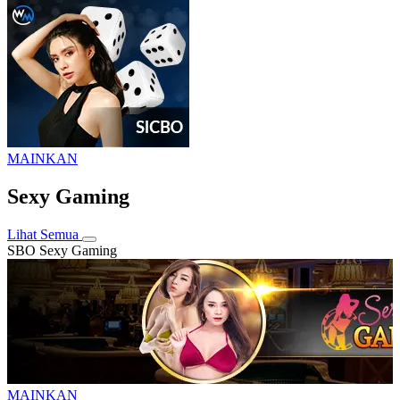
MAINKAN
Sexy Gaming
Lihat Semua
SBO Sexy Gaming
MAINKAN