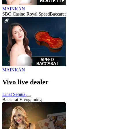
MAINKAN
SBO Casino Royal SpeedBaccarat
MAINKAN
Vivo live dealer
Lihat Semua
Baccarat Vivogaming