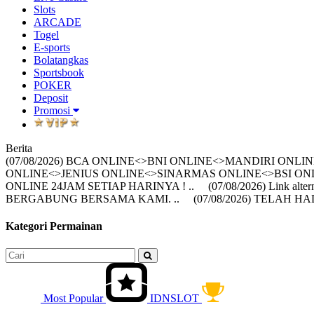
Slots
ARCADE
Togel
E-sports
Bolatangkas
Sportsbook
POKER
Deposit
Promosi
Berita
(07/08/2026)
BCA ONLINE<>BNI ONLINE<>MANDIRI ONLI
ONLINE<>JENIUS ONLINE<>SINARMAS ONLINE<>BSI O
ONLINE 24JAM SETIAP HARINYA ! ..
(07/08/2026)
Link alter
BERGABUNG BERSAMA KAMI. ..
(07/08/2026)
TELAH HA
Kategori Permainan
Most Popular
IDNSLOT