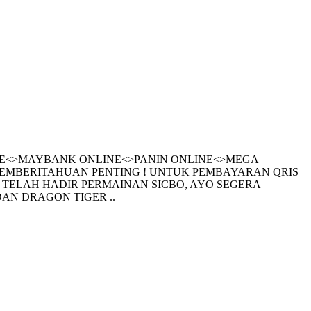
INE<>MAYBANK ONLINE<>PANIN ONLINE<>MEGA
EMBERITAHUAN PENTING ! UNTUK PEMBAYARAN QRIS
NI TELAH HADIR PERMAINAN SICBO, AYO SEGERA
DAN DRAGON TIGER ..