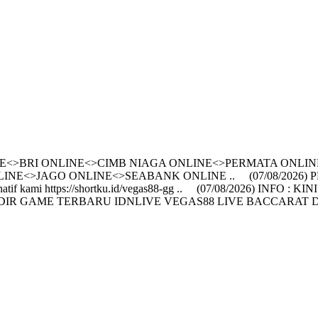
NE<>BRI ONLINE<>CIMB NIAGA ONLINE<>PERMATA ONL
NLINE<>JAGO ONLINE<>SEABANK ONLINE ..
(07/08/2026)
P
natif kami https://shortku.id/vegas88-gg ..
(07/08/2026)
INFO : KI
DIR GAME TERBARU IDNLIVE VEGAS88 LIVE BACCARAT 